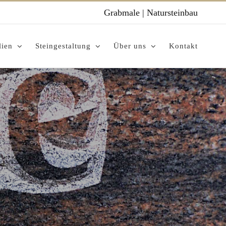
Grabmale
|
Natursteinbau
lien
Steingestaltung
Über uns
Kontakt