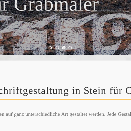
ü
r
G
r
a
b
m
ä
l
e
r
chriftgestaltung in Stein für 
en auf ganz unterschiedliche Art gestaltet werden. Jede Gesta