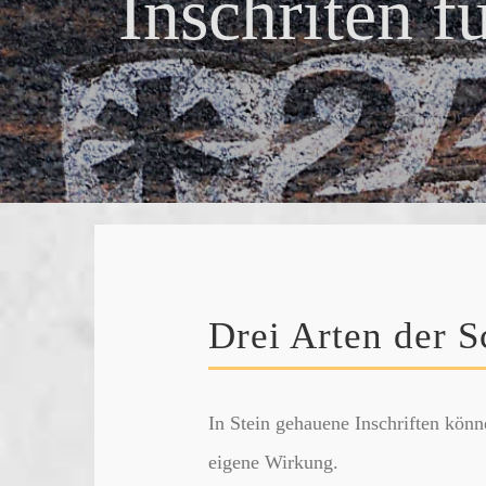
I
n
s
c
h
r
i
t
e
n
f
Drei Arten der S
In Stein gehauene Inschriften könn
eigene Wirkung.